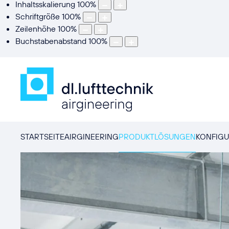
Inhaltsskalierung
100
%
Schriftgröße
100
%
Zeilenhöhe
100
%
Buchstabenabstand
100
%
STARTSEITE
AIRGINEERING
PRODUKTLÖSUNGEN
KONFIG